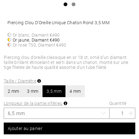
Piercing Clou D’Oreille Unique Chaton Rond 3,5 MM
Or blanc, Diamant
€490
Or jaune, Diamant
€490
Or rose 750, Diamant
€490
Piercing clou d’oreille classique en or 18 ct, orné d’un diamant
taille brillant étincelant et serti dans un chaton, monté sur une
tige filetée de haute qualité assortie d’un tube fileté.
Taille / Diamètre
2 mm
3 mm
3,5 mm
4 mm
Longueur de la partie inférieu
Quantité
Ajouter au panier