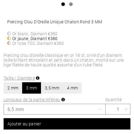
Piercing Clou D’Oreille Unique Chaton Rond 3 MM
Or blanc, Diamant
€380
Or jaune, Diamant
€380
Or rose 750, Diamant
€380
Piercing clou d’oreille classique en or 18 ct, orné d’un diamant
taille brillant étincelant et serti dans un chaton, monté sur une
tige filetée de haute qualité assortie d’un tube fileté.
Taille / Diamètre
2 mm
3 mm
3,5 mm
4 mm
Longueur de la partie inférieu
Quantité
Ajouter au panier