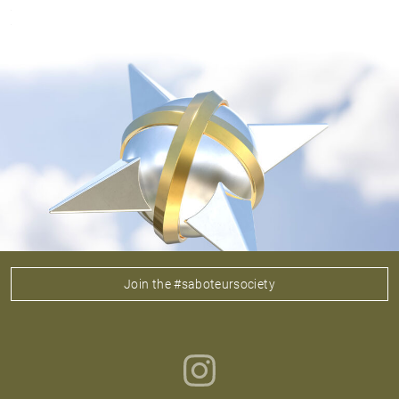
Join the #saboteursociety