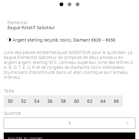
Elemental
Bague Rotatif Saboteur
Argent sterling recyclé, noirci, Diamant
€620 – €650
L’une des pièces emblématiques SABOTEUR pour le quotidien. La
bague Elemental Saboteur se compose de deux anneaux en
argent argent sterling 925. L’anneau supérieur, orné des lettres S,
A, B, O, T, E, U, R et de rangées de diamants noirs intercalées,
tourne sans discontinuité dans un élan cosmique sur l’anneau
inférieur.
Taille
50
52
54
56
58
60
62
64
66
Quantité
Ajouter au panier