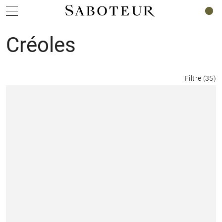
0
Créoles
Filtre
(
35
)