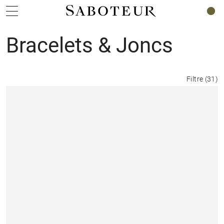
0
Bracelets & Joncs
Filtre
(
31
)