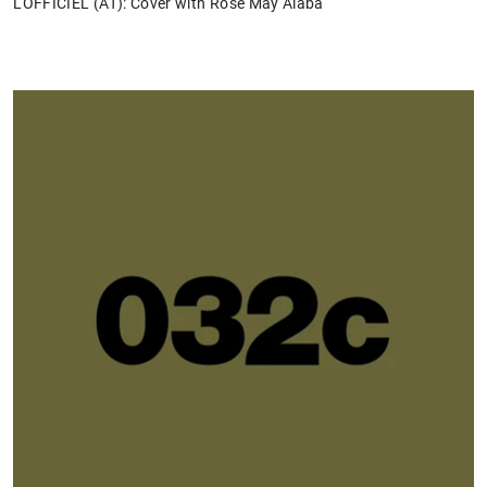
L'OFFICIEL (AT): Cover with Rose May Alaba