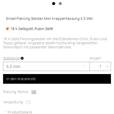
Einzel Piercing Stecker Mini Krappenfassung 5,5 MM
18 k Gelbgold, Rubin
260€
18 K Gold Piercingstecker mit drei Edelsteinen Citrin, Rubin und
Topaz gefasst, angesetzt einem hochwertig hergestellten
Gewindepin mit passender Gewindehülse.
Stablänge
Anzahl
In den Warenkorb
Piercing Termin
Verpackung
Produktdetails