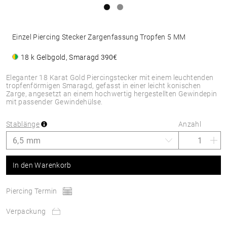
Einzel Piercing Stecker Zargenfassung Tropfen 5 MM
18 k Gelbgold, Smaragd
390€
Eleganter 18 Karat Gold Piercingstecker mit einem leuchtenden
tropfenförmigen Smaragd, gefasst in einer leicht konischen
Zarge, angesetzt an einem hochwertig hergestellten Gewindepin
mit passender Gewindehülse.
Stablänge
Anzahl
In den Warenkorb
Piercing Termin
Verpackung