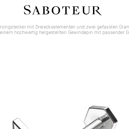
Shop by Area
ercingstecker mit Dreieckselementen und zwei gefassten Dia
 einem hochwertig hergestellten Gewindepin mit passender 
LOBE
HELIX
CONCH
FLAT
TRAGUS
FORWARD HELIX
DAITH
SEPTUM
NOSTRIL
ANTITRAGUS