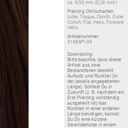
ca. 6,50 mm (0,26 Inch)
Piercing Ohrlocharten:
Lobe, Tragus, Conch, Outer
Conch, Flat, Helix, Forward
Helix
Artikelnummer:
3168SPI-09
Downsizing:
Bitte beachte, dass dieser
Artikel aus zwei
Bestandteilen besteht:
Aufsatz und Rückteil (in
der jeweils angegebenen
Länge). Solltest Du in
Zukunft (z. B. nachdem ein
Erst-Piercing vollständig
ausgeheilt ist) das
Rückteil in einer anderen
Länge benötigen, kannst
Du Dir eine kürzere
Gewindehülse in einem