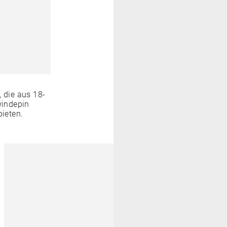
 die aus 18-
windepin
bieten.