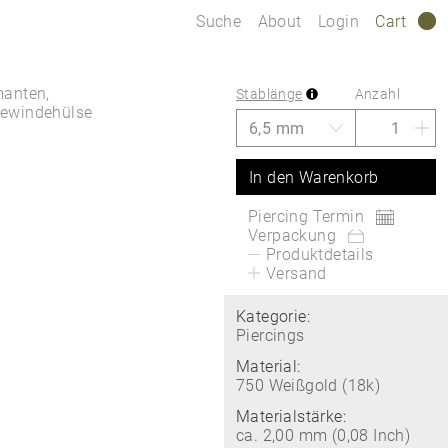
Suche
About
Login
Cart
0
manten,
Stablänge
Anzahl
Gewindehülse
In den Warenkorb
Piercing Termin
Verpackung
Produktdetails
Versand
Kategorie:
Piercings
Material:
750 Weißgold (18k)
Materialstärke:
ca. 2,00 mm (0,08 Inch)