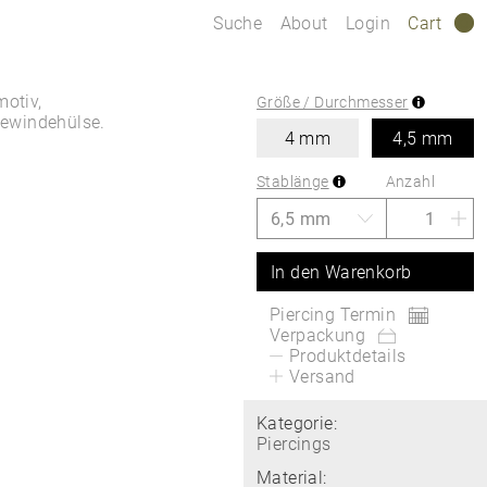
Suche
About
Login
Cart
0
motiv,
Größe / Durchmesser
Gewindehülse.
4 mm
4,5 mm
Stablänge
Anzahl
In den Warenkorb
Piercing Termin
Verpackung
Produktdetails
Versand
Kategorie:
Piercings
Material: