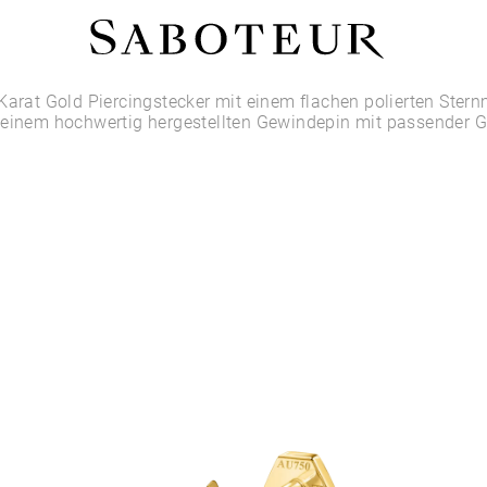
Shop by Area
Karat Gold Piercingstecker mit einem flachen polierten Stern
 einem hochwertig hergestellten Gewindepin mit passender 
LOBE
HELIX
CONCH
FLAT
TRAGUS
FORWARD HELIX
DAITH
SEPTUM
NOSTRIL
ANTITRAGUS