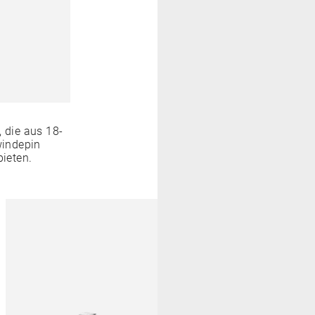
 die aus 18-
windepin
bieten.