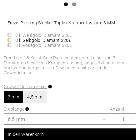
Einzel Piercing Stecker Triplex Krappenfassung 3 MM
18 k Weißgold, Diamant
320€
18 k Gelbgold, Diamant
320€
18 k Roségold, Diamant
320€
Trendiger 18 Karat Gold Piercingstecker mit einer von 3
Diamanten besetzten Krappenfassung, angesetzt an einem
hochwertig hergestellten Gewindepin mit passender
Gewindehülse.
Größe / Durchmesser
3 mm
4,5 mm
Stablänge
Anzahl
In den Warenkorb