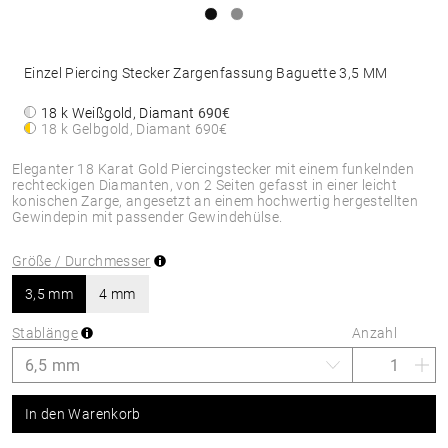
Einzel Piercing Stecker Zargenfassung Baguette 3,5 MM
18 k Weißgold, Diamant
690€
18 k Gelbgold, Diamant
690€
Eleganter 18 Karat Gold Piercingstecker mit einem funkelnden
rechteckigen Diamanten, von 2 Seiten gefasst in einer leicht
konischen Zarge, angesetzt an einem hochwertig hergestellten
Gewindepin mit passender Gewindehülse.
Größe / Durchmesser
3,5 mm
4 mm
Stablänge
Anzahl
In den Warenkorb