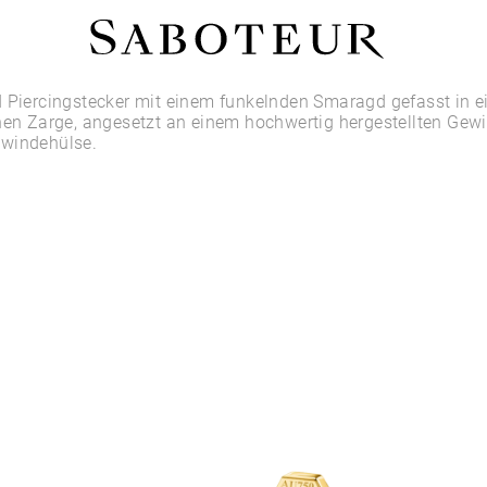
Shop by Area
 Piercingstecker mit einem funkelnden Smaragd gefasst in e
hen Zarge, angesetzt an einem hochwertig hergestellten Gew
windehülse.
LOBE
HELIX
CONCH
FLAT
TRAGUS
FORWARD HELIX
DAITH
SEPTUM
NOSTRIL
ANTITRAGUS