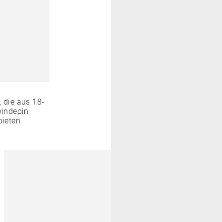
 die aus 18-
windepin
bieten.