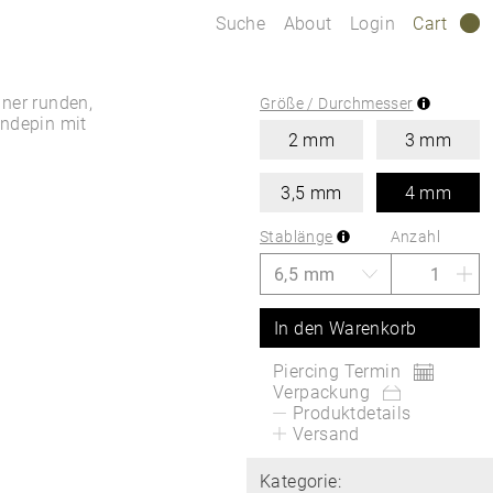
Suche
About
Login
Cart
0
iner runden,
Größe / Durchmesser
indepin mit
2 mm
3 mm
3,5 mm
4 mm
Stablänge
Anzahl
In den Warenkorb
Piercing Termin
Verpackung
Produktdetails
Versand
Kategorie: