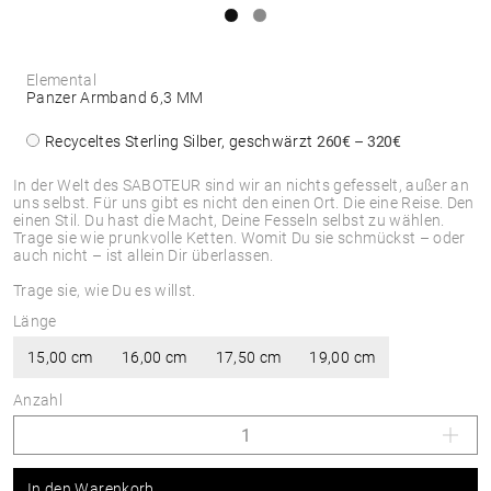
Elemental
Panzer Armband 6,3 MM
Recyceltes Sterling Silber, geschwärzt
260€ – 320€
In der Welt des SABOTEUR sind wir an nichts gefesselt, außer an
uns selbst. Für uns gibt es nicht den einen Ort. Die eine Reise. Den
einen Stil. Du hast die Macht, Deine Fesseln selbst zu wählen.
Trage sie wie prunkvolle Ketten. Womit Du sie schmückst – oder
auch nicht – ist allein Dir überlassen.
Trage sie, wie Du es willst.
Länge
15,00 cm
16,00 cm
17,50 cm
19,00 cm
Anzahl
In den Warenkorb