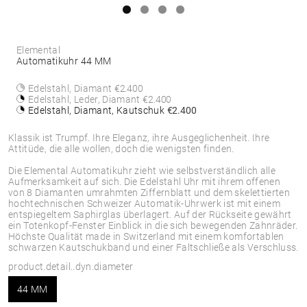
Elemental
Automatikuhr 44 MM
Edelstahl, Diamant
€2.400
Edelstahl, Leder, Diamant
€2.400
Edelstahl, Diamant, Kautschuk
€2.400
Klassik ist Trumpf. Ihre Eleganz, ihre Ausgeglichenheit. Ihre
Attitüde, die alle wollen, doch die wenigsten finden.
Die Elemental Automatikuhr zieht wie selbstverständlich alle
Aufmerksamkeit auf sich. Die Edelstahl Uhr mit ihrem offenen
von 8 Diamanten umrahmten Ziffernblatt und dem skelettierten
hochtechnischen Schweizer Automatik-Uhrwerk ist mit einem
entspiegeltem Saphirglas überlagert. Auf der Rückseite gewährt
ein Totenkopf-Fenster Einblick in die sich bewegenden Zahnräder.
Höchste Qualität made in Switzerland mit einem komfortablen
schwarzen Kautschukband und einer Faltschließe als Verschluss.
product.detail..dyn.diameter
44 MM