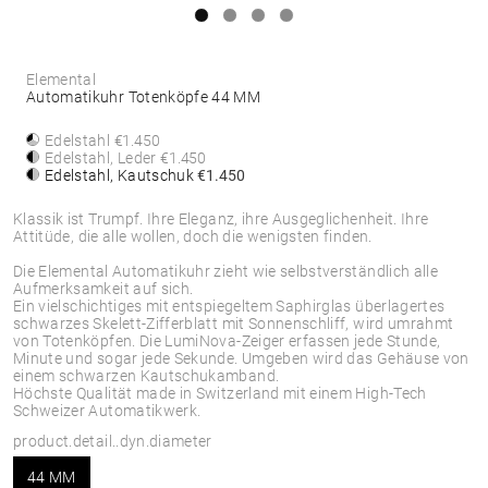
Elemental
Automatikuhr Totenköpfe 44 MM
Edelstahl
€1.450
Edelstahl, Leder
€1.450
Edelstahl, Kautschuk
€1.450
Klassik ist Trumpf. Ihre Eleganz, ihre Ausgeglichenheit. Ihre
Attitüde, die alle wollen, doch die wenigsten finden.
Die Elemental Automatikuhr zieht wie selbstverständlich alle
Aufmerksamkeit auf sich.
Ein vielschichtiges mit entspiegeltem Saphirglas überlagertes
schwarzes Skelett-Zifferblatt mit Sonnenschliff, wird umrahmt
von Totenköpfen. Die LumiNova-Zeiger erfassen jede Stunde,
Minute und sogar jede Sekunde. Umgeben wird das Gehäuse von
einem schwarzen Kautschukamband.
Höchste Qualität made in Switzerland mit einem High-Tech
Schweizer Automatikwerk.
product.detail..dyn.diameter
44 MM