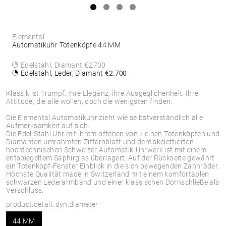
Elemental
Automatikuhr Totenköpfe 44 MM
Edelstahl, Diamant
€2.700
Edelstahl, Leder, Diamant
€2.700
Klassik ist Trumpf. Ihre Eleganz, ihre Ausgeglichenheit. Ihre
Attitüde, die alle wollen, doch die wenigsten finden.
Die Elemental Automatikuhr zieht wie selbstverständlich alle
Aufmerksamkeit auf sich.
Die Edel-Stahl Uhr mit ihrem offenen von kleinen Totenköpfen und
Diamanten umrahmten Ziffernblatt und dem skelettierten
hochtechnischen Schweizer Automatik-Uhrwerk ist mit einem
entspiegeltem Saphirglas überlagert. Auf der Rückseite gewährt
ein Totenkopf-Fenster Einblick in die sich bewegenden Zahnräder.
Höchste Qualität made in Switzerland mit einem komfortablen
schwarzen Lederarmband und einer klassischen Dornschließe als
Verschluss.
product.detail..dyn.diameter
44 MM