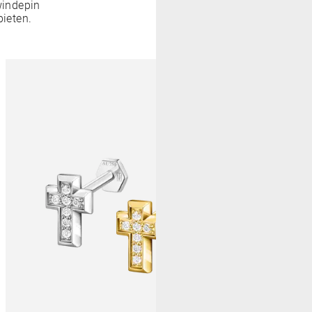
windepin
bieten.