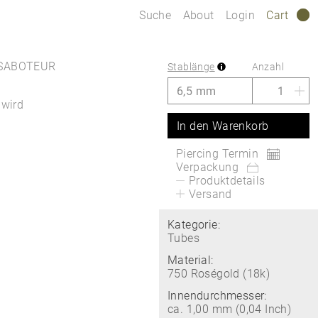
Suche
About
Login
Cart
0
n SABOTEUR
Stablänge
Anzahl
 wird
In den Warenkorb
Piercing Termin
Verpackung
Produktdetails
Versand
Kategorie:
Tubes
Material:
750 Roségold (18k)
Innendurchmesser:
ca. 1,00 mm (0,04 Inch)