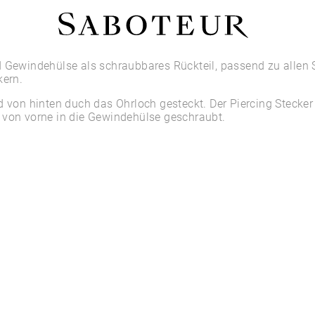
Shop by Area
d Gewindehülse als schraubbares Rückteil, passend zu alle
kern.
LOBE
d von hinten duch das Ohrloch gesteckt. Der Piercing Stecker
HELIX
 von vorne in die Gewindehülse geschraubt.
CONCH
FLAT
TRAGUS
FORWARD HELIX
DAITH
SEPTUM
NOSTRIL
ANTITRAGUS