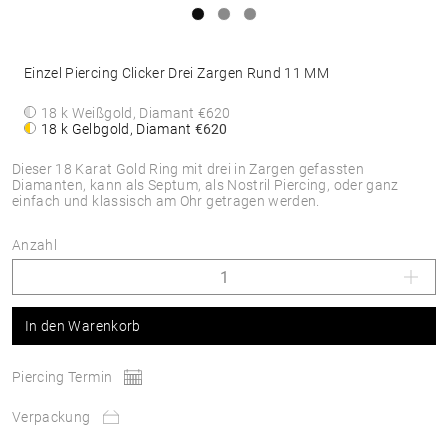
Einzel Piercing Clicker Drei Zargen Rund 11 MM
18 k Weißgold, Diamant
€620
18 k Gelbgold, Diamant
€620
Dieser 18 Karat Gold Ring mit drei in Zargen gefassten
Diamanten, kann als Septum, als Nostril Piercing, oder ganz
einfach und klassisch am Ohr getragen werden.
Anzahl
In den Warenkorb
Piercing Termin
Verpackung