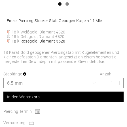
Einzel Piercing Stecker Stab Gebogen Kugeln 11 MM
18 k Weißgold, Diamant
€520
18 k Gelbgold, Diamant
€520
18 k Roségold, Diamant
€520
18 Karat Gold gebogener Piercingstab mit Kugelelementen und
kleinen gefassten Diamanten, angesetzt an einem hochwertig
hergestellten Gewindepin mit passender Gewindehülse.
Stablänge
Anzahl
In den Warenkorb
Piercing Termin
Verpackung