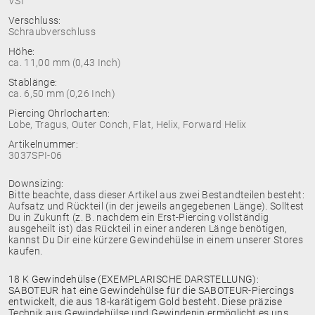
VSI
Verschluss:
Schraubverschluss
Höhe:
ca. 11,00 mm (0,43 Inch)
Stablänge:
ca. 6,50 mm (0,26 Inch)
Piercing Ohrlocharten:
Lobe, Tragus, Outer Conch, Flat, Helix, Forward Helix
Artikelnummer:
3037SPI-06
Downsizing:
Bitte beachte, dass dieser Artikel aus zwei Bestandteilen besteht:
Aufsatz und Rückteil (in der jeweils angegebenen Länge). Solltest
Du in Zukunft (z. B. nachdem ein Erst-Piercing vollständig
ausgeheilt ist) das Rückteil in einer anderen Länge benötigen,
kannst Du Dir eine kürzere Gewindehülse in einem unserer Stores
kaufen.
18 K Gewindehülse (EXEMPLARISCHE DARSTELLUNG):
SABOTEUR hat eine Gewindehülse für die SABOTEUR-Piercings
entwickelt, die aus 18-karätigem Gold besteht. Diese präzise
Technik aus Gewindehülse und Gewindepin ermöglicht es uns,