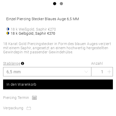
Einzel Piercing Stecker Blaues Auge 6,5 MM
18 k Weißgold, Saphir
€270
18 k Gelbgold, Saphir
€270
18 Karat Gold Piercingstecker in Form des blauen Auges verziert
mit einem Saphir, angesetzt an einem hochwertig hergestellten
Gewindepin mit passender Gewindehülse.
Stablänge
Anzahl
In den Warenkorb
Piercing Termin
Verpackung