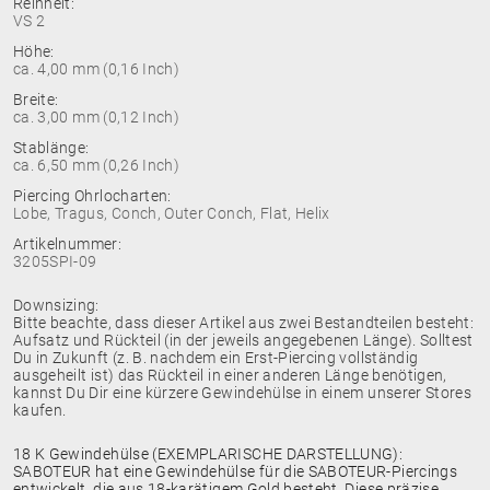
Reinheit:
VS 2
Höhe:
ca. 4,00 mm (0,16 Inch)
Breite:
ca. 3,00 mm (0,12 Inch)
Stablänge:
ca. 6,50 mm (0,26 Inch)
Piercing Ohrlocharten:
Lobe, Tragus, Conch, Outer Conch, Flat, Helix
Artikelnummer:
3205SPI-09
Downsizing:
Bitte beachte, dass dieser Artikel aus zwei Bestandteilen besteht:
Aufsatz und Rückteil (in der jeweils angegebenen Länge). Solltest
Du in Zukunft (z. B. nachdem ein Erst-Piercing vollständig
ausgeheilt ist) das Rückteil in einer anderen Länge benötigen,
kannst Du Dir eine kürzere Gewindehülse in einem unserer Stores
kaufen.
18 K Gewindehülse (EXEMPLARISCHE DARSTELLUNG):
SABOTEUR hat eine Gewindehülse für die SABOTEUR-Piercings
entwickelt, die aus 18-karätigem Gold besteht. Diese präzise