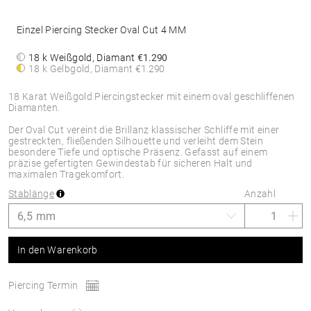
Einzel Piercing Stecker Oval Cut 4 MM
18 k Weißgold, Diamant
€1.290
18 k Gelbgold, Diamant
€1.290
18 Karat Weißgold Piercingstecker mit einem oval geschliffenen
Diamanten.
Der Oval Cut vereint die Brillanz klassischer Schliffe mit einer
gestreckten, fließenden Silhouette und verleiht dem Stein
besondere Tiefe und optische Präsenz. Gefasst auf einem
präzise gefertigten Gewindestab für sicheren Halt und
maximalen Tragekomfort.
Stablänge
Anzahl
In den Warenkorb
Piercing Termin