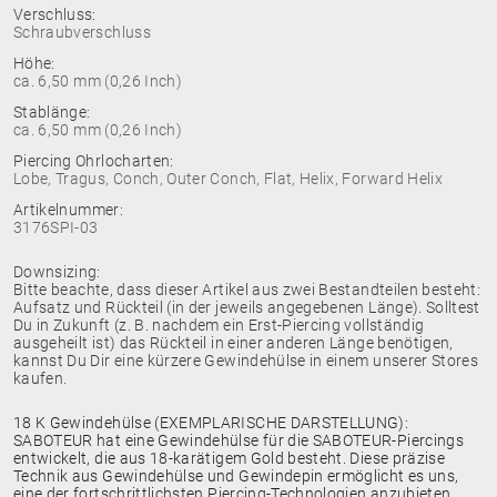
Verschluss:
Schraubverschluss
Höhe:
ca. 6,50 mm (0,26 Inch)
Stablänge:
ca. 6,50 mm (0,26 Inch)
Piercing Ohrlocharten:
Lobe, Tragus, Conch, Outer Conch, Flat, Helix, Forward Helix
Artikelnummer:
3176SPI-03
Downsizing:
Bitte beachte, dass dieser Artikel aus zwei Bestandteilen besteht:
Aufsatz und Rückteil (in der jeweils angegebenen Länge). Solltest
Du in Zukunft (z. B. nachdem ein Erst-Piercing vollständig
ausgeheilt ist) das Rückteil in einer anderen Länge benötigen,
kannst Du Dir eine kürzere Gewindehülse in einem unserer Stores
kaufen.
18 K Gewindehülse (EXEMPLARISCHE DARSTELLUNG):
SABOTEUR hat eine Gewindehülse für die SABOTEUR-Piercings
entwickelt, die aus 18-karätigem Gold besteht. Diese präzise
Technik aus Gewindehülse und Gewindepin ermöglicht es uns,
eine der fortschrittlichsten Piercing-Technologien anzubieten.