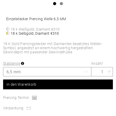
Einzelstecker Piercing Welle 6,5 MM
18 k Weißgold, Diamant
€310
18 k Gelbgold, Diamant
€310
18 K Gold Piercingstecker mit Diamanten besetztes Wellen-
Symbol, angesetzt an einem hochwertig hergestellten
Gewindepin mit passender Gewindehülse
Stablänge
Anzahl
In den Warenkorb
Piercing Termin
Verpackung