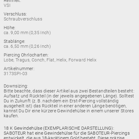
Reinheit:
VSI
Verschluss:
Schraubverschluss
Höhe:
ca. 9,00 mm (0,35 Inch)
Stablänge:
ca. 6,50 mm (0,26 Inch)
Piercing Ohrlocharten:
Lobe, Tragus, Conch, Flat, Helix, Forward Helix
Artikelnummer:
3173SPI-03
Downsizing:
Bitte beachte, dass dieser Artikel aus zwei Bestandteilen besteht:
Aufsatz und Rückteil (in der jeweils angegebenen Länge). Solltest
Du in Zukunft (z. B. nachdem ein Erst-Piercing vollständig
ausgeheilt ist) das Rückteil in einer anderen Länge benötigen,
kannst Du Dir eine kürzere Gewindehülse in einem unserer Stores
kaufen.
18 K Gewindehülse (EXEMPLARISCHE DARSTELLUNG):
SABOTEUR hat eine Gewindehülse für die SABOTEUR-Piercings
entwickelt, die aus 18-karätigem Gold besteht. Diese präzise