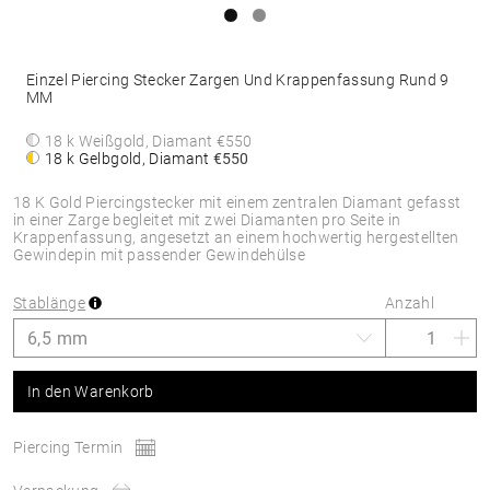
Einzel Piercing Stecker Zargen Und Krappenfassung Rund 9
MM
18 k Weißgold, Diamant
€550
18 k Gelbgold, Diamant
€550
18 K Gold Piercingstecker mit einem zentralen Diamant gefasst
in einer Zarge begleitet mit zwei Diamanten pro Seite in
Krappenfassung, angesetzt an einem hochwertig hergestellten
Gewindepin mit passender Gewindehülse
Stablänge
Anzahl
In den Warenkorb
Piercing Termin