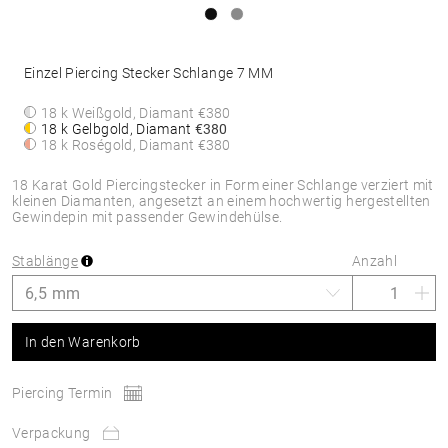
Einzel Piercing Stecker Schlange 7 MM
18 k Weißgold, Diamant
€380
18 k Gelbgold, Diamant
€380
18 k Roségold, Diamant
€380
18 Karat Gold Piercingstecker in Form einer Schlange verziert mit
kleinen Diamanten, angesetzt an einem hochwertig hergestellten
Gewindepin mit passender Gewindehülse.
Stablänge
Anzahl
In den Warenkorb
Piercing Termin
Verpackung