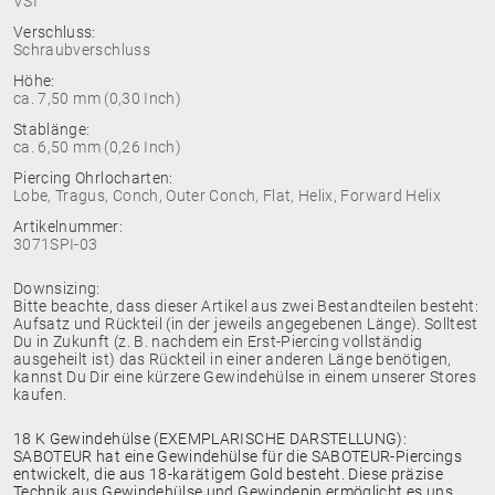
VSI
Verschluss:
Schraubverschluss
Höhe:
ca. 7,50 mm (0,30 Inch)
Stablänge:
ca. 6,50 mm (0,26 Inch)
Piercing Ohrlocharten:
Lobe, Tragus, Conch, Outer Conch, Flat, Helix, Forward Helix
Artikelnummer:
3071SPI-03
Downsizing:
Bitte beachte, dass dieser Artikel aus zwei Bestandteilen besteht:
Aufsatz und Rückteil (in der jeweils angegebenen Länge). Solltest
Du in Zukunft (z. B. nachdem ein Erst-Piercing vollständig
ausgeheilt ist) das Rückteil in einer anderen Länge benötigen,
kannst Du Dir eine kürzere Gewindehülse in einem unserer Stores
kaufen.
18 K Gewindehülse (EXEMPLARISCHE DARSTELLUNG):
SABOTEUR hat eine Gewindehülse für die SABOTEUR-Piercings
entwickelt, die aus 18-karätigem Gold besteht. Diese präzise
Technik aus Gewindehülse und Gewindepin ermöglicht es uns,