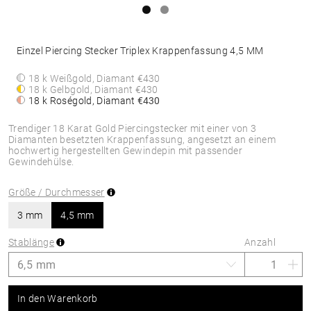
Einzel Piercing Stecker Triplex Krappenfassung 4,5 MM
18 k Weißgold, Diamant
€430
18 k Gelbgold, Diamant
€430
18 k Roségold, Diamant
€430
Trendiger 18 Karat Gold Piercingstecker mit einer von 3
Diamanten besetzten Krappenfassung, angesetzt an einem
hochwertig hergestellten Gewindepin mit passender
Gewindehülse.
Größe / Durchmesser
3 mm
4,5 mm
Stablänge
Anzahl
In den Warenkorb