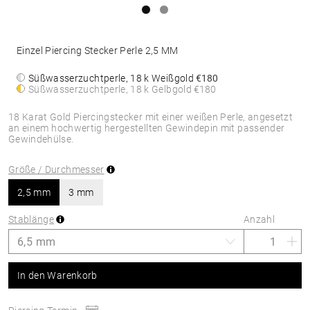
Einzel Piercing Stecker Perle 2,5 MM
Süßwasserzuchtperle, 18 k Weißgold
€180
Süßwasserzuchtperle, 18 k Gelbgold
€180
18 Karat Gold Piercingstecker mit einer weißen Perle, angesetzt
an einem hochwertig hergestellten Gewindepin mit passender
Gewindehülse.
Größe / Durchmesser
2,5 mm
3 mm
Stablänge
Anzahl
In den Warenkorb