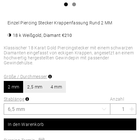
Einzel Piercing Stecker Krappenfassung Rund 2 MM
18 k Weißgold, Diamant
€210
Klassischer 18 Karat Gold Piercingstecker mit einem schwarzen
Diamanten eingefasst von eckigen Krappen, angesetzt an einem
hochwertig hergestellten Gewindepin mit passender
Gewindehülse.
Größe / Durchmesser
2 mm
2,5 mm
4 mm
Stablänge
Anzahl
In den Warenkorb