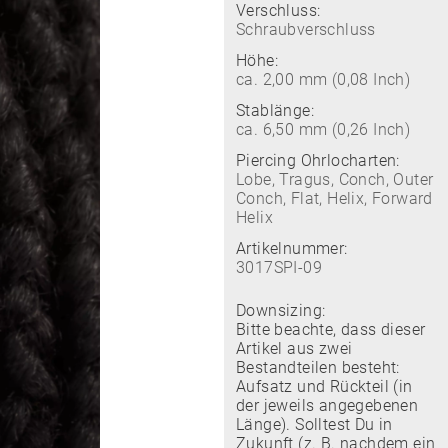
Verschluss:
Schraubverschluss
Höhe:
ca. 2,00 mm (0,08 Inch)
Stablänge:
ca. 6,50 mm (0,26 Inch)
Piercing Ohrlocharten:
Lobe, Tragus, Conch, Outer
Conch, Flat, Helix, Forward
Helix
Artikelnummer:
3017SPI-09
Downsizing:
Bitte beachte, dass dieser
Artikel aus zwei
Bestandteilen besteht:
Aufsatz und Rückteil (in
der jeweils angegebenen
Länge). Solltest Du in
Zukunft (z. B. nachdem ein