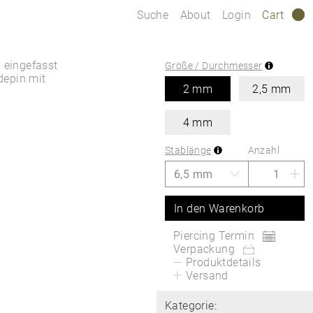
Suche
About
Login
Cart
0
n eingefasst
Größe / Durchmesser
depin mit
2 mm
2,5 mm
4 mm
Stablänge
Anzahl
In den Warenkorb
Piercing Termin
Verpackung
Produktdetails
Versand
Kategorie: