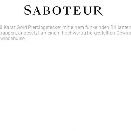
Shop by Area
8 Karat Gold Piercingstecker mit einem funkelnden Brillante
Krappen, angesetzt an einem hochwertig hergestellten Gewin
windehülse.
LOBE
HELIX
CONCH
FLAT
TRAGUS
FORWARD HELIX
DAITH
SEPTUM
NOSTRIL
ANTITRAGUS