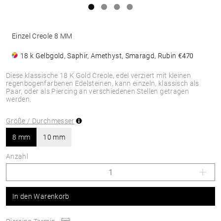
Einzel Creole 8 MM
18 k Gelbgold, Saphir, Amethyst, Smaragd, Rubin
€470
Diese klassische 18 K Gold Creole, edel verziert mit kleinen
regenbogenfarbenen Edelsteinen, kann einzeln, klassisch als
Paar, oder als Piercing an verschiedenen Stellen getragen
werden.
Größe / Durchmesser
8 mm
10 mm
Anzahl
In den Warenkorb