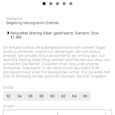
Elemental
Siegelring Monogramm Drehbar
Recyceltes Sterling Silber, geschwärzt, Diamant, Onyx
€1.300
Ein Amulett besitzt die außergewöhnliche Kraft seinem Träger
Glück zu verleihen. Jedoch nur demjenigen, der sich darauf
einlässt. Der Amulett-Ring könnte hierfür ein Anfang sein. Auf
dem 925 Sterling Silber Ring verteilen sich Flächen aus Onyx und
schwarzen Diamanten. Zwischen ihnen Gravuren unseres
ikonischen Totenkopfs. In der Mitte thront das SABOTEUR-
Monogramm auf einer frei beweglichen Achse. Ihre Dynamik hält
Dich im Einklang mit den positiven Strömen, die Dich umgeben.
Größe
52
54
56
58
60
62
64
66
Anzahl