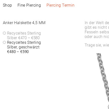
Shop
Fine Piercing
Piercing Termin
Kollektionen
Information
Produkte
Shop by Style
Piercing Information
Anker Halskette 4,5 MM
In der Welt d
gibt es nicht 
Fesseln selbs
ELEMENTAL
Piercing Termin
ALLE PRODUKTE
ALLE PIERCINGS
Recyceltes Sterling
Piercing Termin
oder auch nich
SACRA
ACCESSOIRES
WHITE DIAMONDS
Silber
€470 – €580
About Piercing
About Piercing
FINE PIERCING
UHREN
ROUND STONES
Recyceltes Sterling
Piercing Area
Trage sie, wie
Piercing Area
ACCESSOIRE⁠S
SCHMUCK
COLORS
Silber, geschwärzt
Aftercare
Aftercare
CREOLEN
ARMBÄNDER &
€480 – €590
FAQs
FAQs
CLICKER
ARMREIFE
HIGH-END
FEINE ARMBÄNDER
SOLITAIRE
RINGE
SYMBOLS
BANDRINGE
EAR CHAIN
HALSKETTEN
PIERCING RÜCKTEIL
FEINE HALSKETTEN
ANHÄNGER & BODY
CHAINS
OHRSTECKER
OHRRINGE
CREOLEN
BASIC