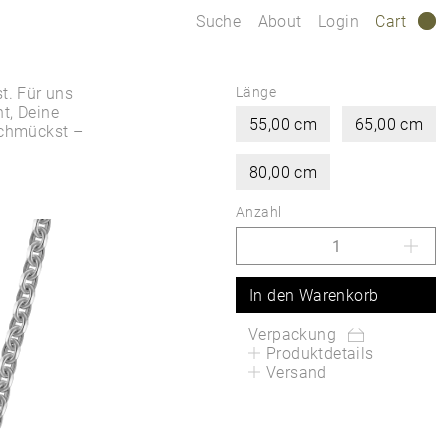
Suche
About
Login
Cart
0
t. Für uns
Länge
ht, Deine
55,00 cm
65,00 cm
schmückst –
80,00 cm
Anzahl
In den Warenkorb
Verpackung
Produktdetails
Versand