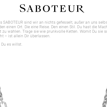
Shop by Area
es SABOTEUR sind wir an nichts gefesselt, außer an uns selbs
den einen Ort. Die eine Reise. Den einen Stil. Du hast die Mac
t zu wählen. Trage sie wie prunkvolle Ketten. Womit Du sie 
LOBE
t – ist allein Dir überlassen.
HELIX
CONCH
 Du es willst.
FLAT
TRAGUS
FORWARD HELIX
DAITH
SEPTUM
NOSTRIL
ANTITRAGUS