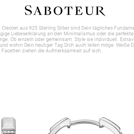
Shop by Area
 Creolen aus 925 Sterling Silber sind Dein tägliches Fundame
gige Liebeserklärung an den Minimalismus oder die perfekt
inge. Ob einzeln oder gemeinsam. Style sie individuell. Extra
LOBE
e und wohin Dein heutiger Tag Dich auch leiten möge. Weiße
HELIX
 Facetten ziehen die Aufmerksamkeit auf sich.
CONCH
FLAT
TRAGUS
FORWARD HELIX
DAITH
SEPTUM
NOSTRIL
ANTITRAGUS