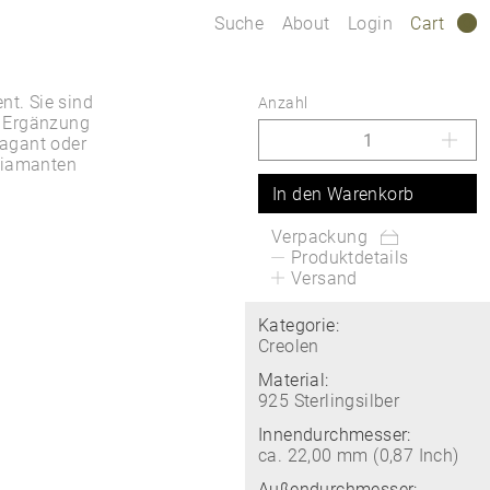
Suche
About
Login
Cart
0
nt. Sie sind
Anzahl
e Ergänzung
vagant oder
 Diamanten
In den Warenkorb
Verpackung
Produktdetails
Versand
Kategorie:
Creolen
Material:
925 Sterlingsilber
Innendurchmesser:
ca. 22,00 mm (0,87 Inch)
Außendurchmesser: