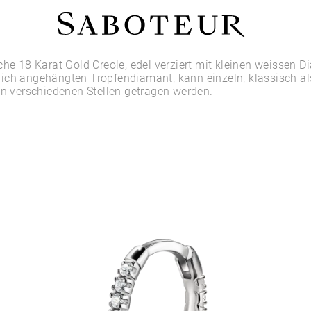
Shop by Area
che 18 Karat Gold Creole, edel verziert mit kleinen weissen 
ich angehängten Tropfendiamant, kann einzeln, klassisch als
an verschiedenen Stellen getragen werden.
LOBE
HELIX
CONCH
FLAT
TRAGUS
FORWARD HELIX
DAITH
SEPTUM
NOSTRIL
ANTITRAGUS