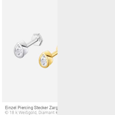
Einzel Piercing Stecker Zargenfassung Tropfen 4 MM
18 k Weißgold, Diamant
€590