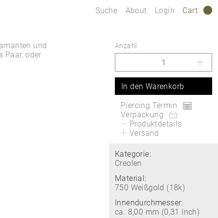
Suche
About
Login
Cart
0
Diamanten und
Anzahl
 Paar, oder
In den Warenkorb
Piercing Termin
Verpackung
Produktdetails
Versand
Kategorie:
Creolen
Material:
750 Weißgold (18k)
Innendurchmesser:
ca. 8,00 mm (0,31 Inch)