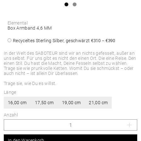
Elemental
Box Armband 4,6 MM
Recyceltes Sterling Silber, geschwärzt
€310 – €390
In der Welt des SABOTEUR sind wir an nichts gefesselt, außer an
uns selbst. Für uns gibt es nicht den einen Ort. Die eine Reise. Den
einen Stil. Du hast die Macht, Deine Fesseln selbst zu wählen.
Trage sie wie prunkvolle Ketten. Womit Du sie schmückst – oder
auch nicht – ist allein Dir überlassen.
Trage sie, wie Du es willst.
Länge
16,00 cm
17,50 cm
19,00 cm
21,00 cm
Anzahl
In den Warenkorb