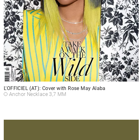
L'OFFICIEL (AT): Cover with Rose May Alaba
Anchor Necklace 3,7 MM