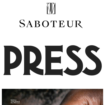
Shop by Area
LOBE
HELIX
CONCH
PRESS
FLAT
TRAGUS
FORWARD HELIX
DAITH
SEPTUM
NOSTRIL
ANTITRAGUS