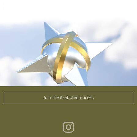
Join the #saboteursociety