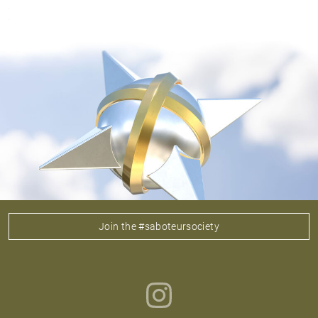
Join the #saboteursociety