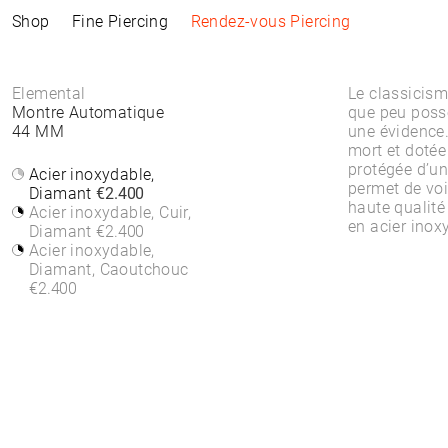
Shop
Fine Piercing
Rendez-vous Piercing
Collections
Information
Produits
Acheter par Style
Information sur le piercing
Elemental
Le classicism
Montre Automatique
que peu poss
44 MM
une évidence.
ELEMENTAL
Rendez-vous Piercing
TOUS LES PRODUITS
TOUS LES PIERCINGS
Rendez-vous Piercing
mort et dotée
SACRA
ACCESSOIRES
WHITE DIAMONDS
À propos des Piercings
À propos des Piercings
protégée d’un
FINE PIERCING
MONTRES
ROUND STONES
Acier inoxydable,
Emplacement des
Emplacement des Piercings
permet de voi
ACCESSOIRE⁠S
BIJOUX
COLEURS
Diamant
€2.400
Piercings
Soins
haute qualité
CRÉOLES
BRACELETS & JONCS
Acier inoxydable, Cuir,
Soins
FAQs
en acier inox
CLICKER
BRACELETS FINS
Diamant
€2.400
FAQs
HIGH-END
BAGUES
Acier inoxydable,
SOLITAIRE
ALLIANCES
Diamant, Caoutchouc
SYMBOLS
CHAÎNES
€2.400
EAR CHAIN
COLLIERS FINS
PIERCING TUBE
PENDENTIFS & CHAÎNE
DE CORPS
CLOUS D'OREILLES
BOUCLES D'OREILLES
CRÉOLES
BASIC
TOUS LES PIERCINGS