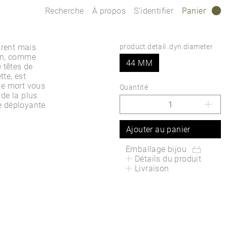
Recherche
À propos
S’identifier
Panier
0
irent mais
product.detail..dyn.diameter
ion, comme
44 MM
 têtes de
te, est
 de mort vous
Quantité
de la plus
le déployante
Ajouter au panier
Emballage bijou
Détails du produit
Livraison