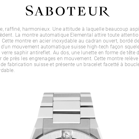
Acheter par Type
e, raffiné, harmonieux. Une attitude à laquelle beaucoup asp
èdent. La montre automatique Elemental attire toute attent
 Cette montre en acier inoxydable au cadran ouvert, bordé de
LOBE
 d’un mouvement automatique suisse high-tech façon squelet
HÉLIX
 verre saphir antireflet. Au dos, une lunette en forme de tête
CONQUE
r de près les engrenages en mouvement. Cette montre relève 
FLAT
 de fabrication suisse et présente un bracelet facetté à bouc
TRAGUS
ydable.
ANTI-HÉLIX
DAITH
SEPTUM
NARINE
ANTI-TRAGUS