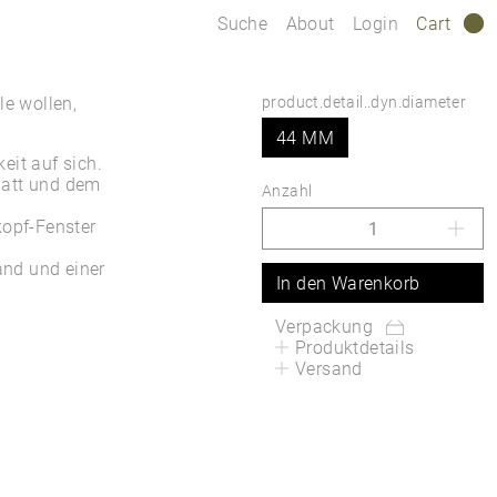
Suche
About
Login
Cart
0
le wollen,
product.detail..dyn.diameter
44 MM
eit auf sich.
latt und dem
Anzahl
kopf-Fenster
and und einer
In den Warenkorb
Verpackung
Produktdetails
Versand