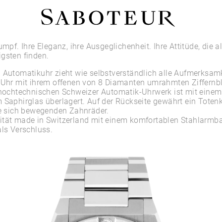
Shop by Area
umpf. Ihre Eleganz, ihre Ausgeglichenheit. Ihre Attitüde, die al
gsten finden.
LOBE
 Automatikuhr zieht wie selbstverständlich alle Aufmerksamk
HELIX
l Uhr mit ihrem offenen von 8 Diamanten umrahmten Ziffernb
CONCH
n hochtechnischen Schweizer Automatik-Uhrwerk ist mit einem
FLAT
 Saphirglas überlagert. Auf der Rückseite gewährt ein Toten
TRAGUS
ie sich bewegenden Zahnräder.
FORWARD HELIX
ität made in Switzerland mit einem komfortablen Stahlarmb
DAITH
als Verschluss.
SEPTUM
NOSTRIL
ANTITRAGUS