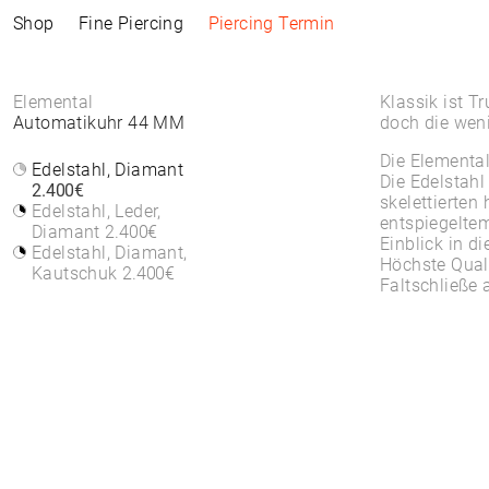
Shop
Fine Piercing
Piercing Termin
Kollektionen
Information
Produkte
Shop by Style
Piercing Information
Elemental
Klassik ist Tr
Automatikuhr 44 MM
doch die weni
ELEMENTAL
Piercing Termin
ALLE PRODUKTE
ALLE PIERCINGS
Piercing Termin
Die Elemental
SACRA
ACCESSOIRES
WHITE DIAMONDS
Edelstahl, Diamant
About Piercing
Die Edelstah
About Piercing
FINE PIERCING
UHREN
ROUND STONES
2.400€
Piercing Area
skelettierte
Piercing Area
ACCESSOIRE⁠S
SCHMUCK
COLORS
Edelstahl, Leder,
Aftercare
entspiegeltem
Aftercare
CREOLEN
ARMBÄNDER &
Diamant
2.400€
FAQs
Einblick in d
FAQs
CLICKER
ARMREIFE
Edelstahl, Diamant,
Höchste Qual
HIGH-END
FEINE ARMBÄNDER
Kautschuk
2.400€
Faltschließe 
SOLITAIRE
RINGE
SYMBOLS
BANDRINGE
EAR CHAIN
HALSKETTEN
PIERCING RÜCKTEIL
FEINE HALSKETTEN
ANHÄNGER & BODY
CHAINS
OHRSTECKER
OHRRINGE
CREOLEN
BASIC