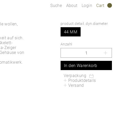
Suche
About
Login
Cart
0
le wollen,
product.detail..dyn.diameter
44 MM
eit auf sich.
kelett-
Anzahl
va-Zeiger
 Gehäuse von
tomatikwerk.
In den Warenkorb
Verpackung
Produktdetails
Versand