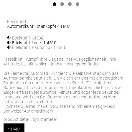
Elemental
Automatikuhr Totenköpfe 44 MM
Edelstahl
1.450€
Edelstahl, Leder
1.450€
Edelstahl, Kautschuk
1.450€
Klassik ist Trumpf. Ihre Eleganz, ihre Ausgeglichenheit. Ihre
Attitüde, die alle wollen, doch die wenigsten finden.
Die Elemental Automatikuhr zieht wie selbstverständlich alle
Aufmerksamkeit auf sich. Ein vielschichtiges mit entspiegeltem
Saphirglas überlagertes schwarzes Skelett-Zifferblatt mit
Sonnenschliff, wird umrahmt von Totenköpfen. Die LumiNova-
Zeiger erfassen jede Stunde, Minute und sogar jede Sekunde.
Umgeben wird das Gehäuse von einem vegetabil gegerbten
schwarzen Lederamband.
Höchste Qualität made in Switzerland mit einem High-Tech
Schweizer Automatikwerk.
product.detail..dyn.diameter
44 MM