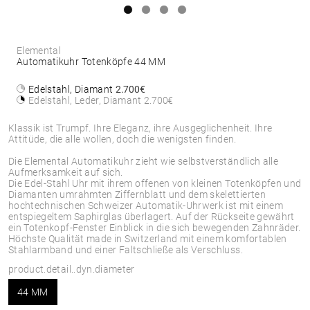
Elemental
Automatikuhr Totenköpfe 44 MM
Edelstahl, Diamant
2.700€
Edelstahl, Leder, Diamant
2.700€
Klassik ist Trumpf. Ihre Eleganz, ihre Ausgeglichenheit. Ihre
Attitüde, die alle wollen, doch die wenigsten finden.
Die Elemental Automatikuhr zieht wie selbstverständlich alle
Aufmerksamkeit auf sich.
Die Edel-Stahl Uhr mit ihrem offenen von kleinen Totenköpfen und
Diamanten umrahmten Ziffernblatt und dem skelettierten
hochtechnischen Schweizer Automatik-Uhrwerk ist mit einem
entspiegeltem Saphirglas überlagert. Auf der Rückseite gewährt
ein Totenkopf-Fenster Einblick in die sich bewegenden Zahnräder.
Höchste Qualität made in Switzerland mit einem komfortablen
Stahlarmband und einer Faltschließe als Verschluss.
product.detail..dyn.diameter
44 MM