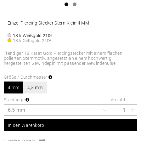
Einzel Piercing Stecker Stern Klein 4 MM
18 k Weißgold
210€
18 k Gelbgold
210€
Trendiger 18 Karat Gold Piercingstecker mit einem flachen
polierten Sternmotiv, angesetzt an einem hochwertig
hergestellten Gewindepin mit passender Gewindehülse.
Größe / Durchmesser
4 mm
4,5 mm
Stablänge
Anzahl
In den Warenkorb