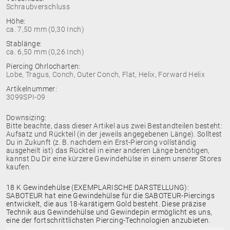
Schraubverschluss
Höhe:
ca. 7,50 mm (0,30 Inch)
Stablänge:
ca. 6,50 mm (0,26 Inch)
Piercing Ohrlocharten:
Lobe, Tragus, Conch, Outer Conch, Flat, Helix, Forward Helix
Artikelnummer:
3099SPI-09
Downsizing:
Bitte beachte, dass dieser Artikel aus zwei Bestandteilen besteht:
Aufsatz und Rückteil (in der jeweils angegebenen Länge). Solltest
Du in Zukunft (z. B. nachdem ein Erst-Piercing vollständig
ausgeheilt ist) das Rückteil in einer anderen Länge benötigen,
kannst Du Dir eine kürzere Gewindehülse in einem unserer Stores
kaufen.
18 K Gewindehülse (EXEMPLARISCHE DARSTELLUNG):
SABOTEUR hat eine Gewindehülse für die SABOTEUR-Piercings
entwickelt, die aus 18-karätigem Gold besteht. Diese präzise
Technik aus Gewindehülse und Gewindepin ermöglicht es uns,
eine der fortschrittlichsten Piercing-Technologien anzubieten.