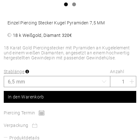
Einzel Piercing Stecker Kugel Pyramiden 7,5 MM
18 k Weißgold, Diamant
320€
18 Karat Gold Piercingstecker mit Pyramiden an Kugelelement
und einem weißen Diamanten, angesetzt an einem hochwertig
hergestellten Gewindepin mit passender Gewindehülse.
Stablänge
Anzahl
In den Warenkorb
Piercing Termin
Verpackung
Produktdetails