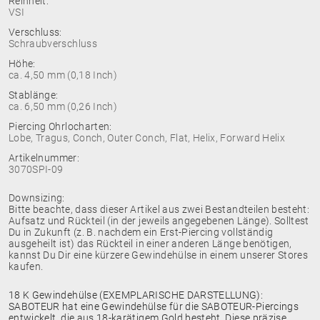
Reinheit:
VSI
Verschluss:
Schraubverschluss
Höhe:
ca. 4,50 mm (0,18 Inch)
Stablänge:
ca. 6,50 mm (0,26 Inch)
Piercing Ohrlocharten:
Lobe, Tragus, Conch, Outer Conch, Flat, Helix, Forward Helix
Artikelnummer:
3070SPI-09
Downsizing:
Bitte beachte, dass dieser Artikel aus zwei Bestandteilen besteht:
Aufsatz und Rückteil (in der jeweils angegebenen Länge). Solltest
Du in Zukunft (z. B. nachdem ein Erst-Piercing vollständig
ausgeheilt ist) das Rückteil in einer anderen Länge benötigen,
kannst Du Dir eine kürzere Gewindehülse in einem unserer Stores
kaufen.
18 K Gewindehülse (EXEMPLARISCHE DARSTELLUNG):
SABOTEUR hat eine Gewindehülse für die SABOTEUR-Piercings
entwickelt, die aus 18-karätigem Gold besteht. Diese präzise