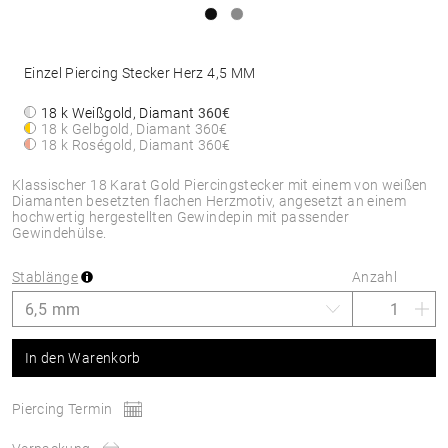
Einzel Piercing Stecker Herz 4,5 MM
18 k Weißgold, Diamant
360€
18 k Gelbgold, Diamant
360€
18 k Roségold, Diamant
360€
Klassischer 18 Karat Gold Piercingstecker mit einem von weißen
Diamanten besetzten flachen Herzmotiv, angesetzt an einem
hochwertig hergestellten Gewindepin mit passender
Gewindehülse.
Stablänge
Anzahl
In den Warenkorb
Piercing Termin