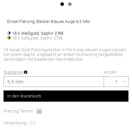
Einzel Piercing Stecker Blaues Auge 6,5 MM
18 k Weißgold, Saphir
270€
18 k Gelbgold, Saphir
270€
18 Karat Gold Piercingstecker in Form des blauen Auges verziert
mit einem Saphir, angesetzt an einem hochwertig hergestellten
Gewindepin mit passender Gewindehülse.
Stablänge
Anzahl
In den Warenkorb
Piercing Termin
Verpackung