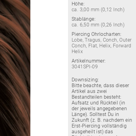
Höhe:
ca. 3,00 mm (0,12 Inch)
Stablänge:
ca. 6,50 mm (0,26 Inch)
Piercing Ohrlocharten:
Lobe, Tragus, Conch, Outer
Conch, Flat, Helix, Forward
Helix
Artikelnummer:
3041SPI-09
Downsizing:
Bitte beachte, dass dieser
Artikel aus zwei
Bestandteilen besteht:
Aufsatz und Rückteil (in
der jeweils angegebenen
Länge). Solltest Du in
Zukunft (z. B. nachdem ein
Erst-Piercing vollständig
ausgeheilt ist) das