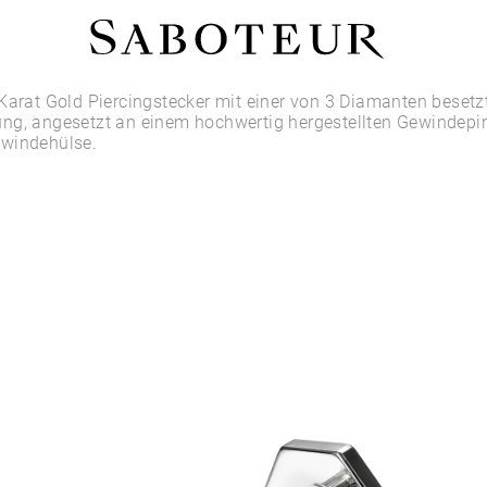
Shop by Area
Karat Gold Piercingstecker mit einer von 3 Diamanten besetz
ng, angesetzt an einem hochwertig hergestellten Gewindepi
windehülse.
LOBE
HELIX
CONCH
FLAT
TRAGUS
FORWARD HELIX
DAITH
SEPTUM
NOSTRIL
ANTITRAGUS