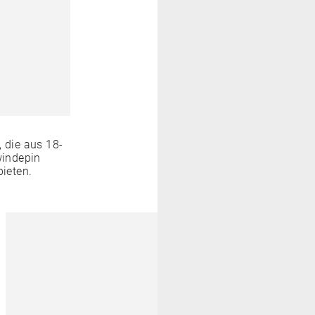
 die aus 18-
windepin
bieten.