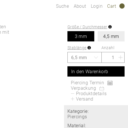
Suche
About
Login
Cart
0
ten
Größe / Durchmesser
n mit
3 mm
4,5 mm
Stablänge
Anzahl
In den Warenkorb
Piercing Termin
Verpackung
Produktdetails
Versand
Kategorie:
Piercings
Material: