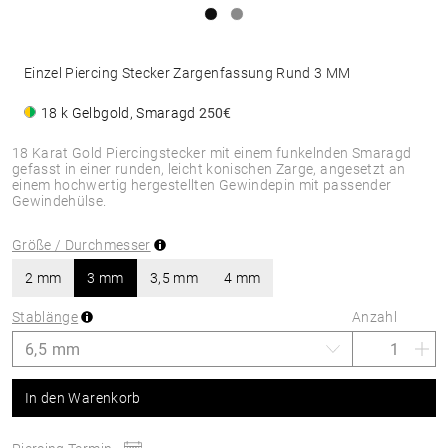
Einzel Piercing Stecker Zargenfassung Rund 3 MM
18 k Gelbgold, Smaragd
250€
18 Karat Gold Piercingstecker mit einem funkelnden Smaragd
gefasst in einer runden, leicht konischen Zarge, angesetzt an
einem hochwertig hergestellten Gewindepin mit passender
Gewindehülse.
Größe / Durchmesser
2 mm
3 mm
3,5 mm
4 mm
Stablänge
Anzahl
In den Warenkorb